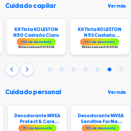
cuidado capilar
Ver más
Kit Tinta KOLESTON
Kit Tinta KOLESTON
N 50 Castaño Claro
N 53 Castaño
Dorado Atardecer
20
% de descuento
20
% de descuento
Válido hasta el 1/9/2026
Válido hasta el 1/9/2026
cuidado personal
Ver más
Desodorante NIVEA
Desodorante NIVEA
Protect & Care
Sensitive For Men
Spray 150 ml
Spray 150 ml
15
% de descuento
15
% de descuento