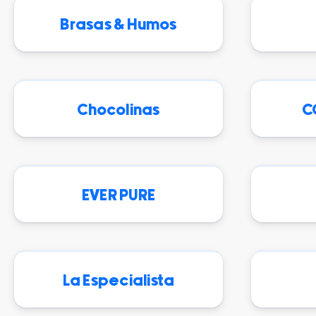
Brasas & Humos
Chocolinas
C
EVER PURE
La Especialista