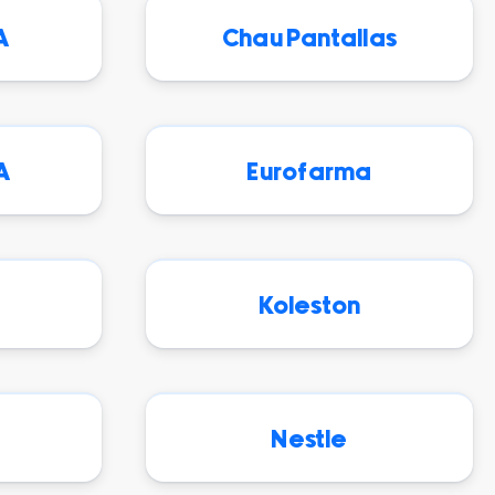
A
Chau Pantallas
A
Eurofarma
a
Koleston
Nestle