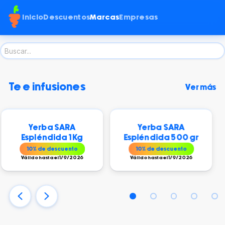
Inicio
Descuentos
Marcas
Empresas
te e infusiones
Ver más
ARA
Yerba SARA
 1 Kg
Espléndida 500 gr
uento
10
% de descuento
1/9/2026
Válido hasta el 1/9/2026