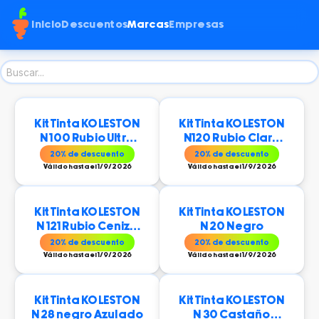
Inicio
Descuentos
Marcas
Empresas
Kit Tinta KOLESTON
Kit Tinta KOLESTON
N 100 Rubio Ultra
N120 Rubio Claro
Claro
Especial
20
% de descuento
20
% de descuento
Válido hasta el 1/9/2026
Válido hasta el 1/9/2026
Kit Tinta KOLESTON
Kit Tinta KOLESTON
N 121 Rubio Cenizo
N 20 Negro
Claro Especial
20
% de descuento
20
% de descuento
Válido hasta el 1/9/2026
Válido hasta el 1/9/2026
Kit Tinta KOLESTON
Kit Tinta KOLESTON
N 28 negro Azulado
N 30 Castaño