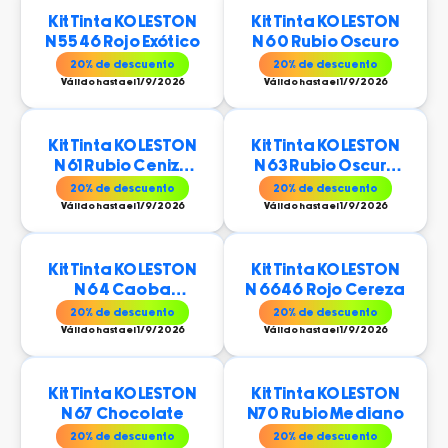
Kit Tinta KOLESTON
Kit Tinta KOLESTON
N 5546 Rojo Exótico
N 60 Rubio Oscuro
20
% de descuento
20
% de descuento
Válido hasta el 1/9/2026
Válido hasta el 1/9/2026
Kit Tinta KOLESTON
Kit Tinta KOLESTON
N 61 Rubio Ceniza
N 63 Rubio Oscuro
Oscuro
Dorado Ocaso
20
% de descuento
20
% de descuento
Válido hasta el 1/9/2026
Válido hasta el 1/9/2026
Kit Tinta KOLESTON
Kit Tinta KOLESTON
N 64 Caoba
N 6646 Rojo Cereza
Acobreado
20
% de descuento
20
% de descuento
Válido hasta el 1/9/2026
Válido hasta el 1/9/2026
Kit Tinta KOLESTON
Kit Tinta KOLESTON
N 67 Chocolate
N70 Rubio Mediano
20
% de descuento
20
% de descuento