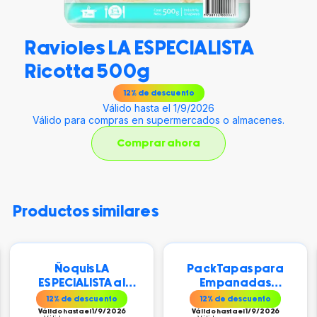
Ravioles LA ESPECIALISTA
Ricotta 500g
12
% de descuento
Válido hasta el 1/9/2026
Válido para compras en supermercados o almacenes.
Comprar ahora
productos similares
Ñoquis LA
Pack Tapas para
ESPECIALISTA al
Empanadas
Vacío 500 gr
Hojaldre LA
12
% de descuento
12
% de descuento
ESPECIALISTA 20 +
Válido hasta el 1/9/2026
Válido hasta el 1/9/2026