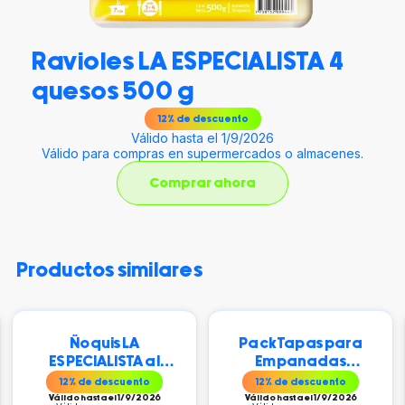
Ravioles LA ESPECIALISTA 4
quesos 500 g
12
% de descuento
Válido hasta el 1/9/2026
Válido para compras en supermercados o almacenes.
Comprar ahora
productos similares
Ñoquis LA
Pack Tapas para
ESPECIALISTA al
Empanadas
Vacío 500 gr
Hojaldre LA
12
% de descuento
12
% de descuento
ESPECIALISTA 20 +
Válido hasta el 1/9/2026
Válido hasta el 1/9/2026