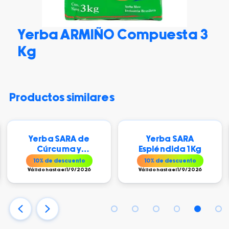
Yerba ARMIÑO Compuesta 3
Kg
productos similares
Yerba SARA de
Yerba SARA
Cúrcuma y
Espléndida 1 Kg
Pimienta 500 gr
10
% de descuento
10
% de descuento
Válido hasta el 1/9/2026
Válido hasta el 1/9/2026