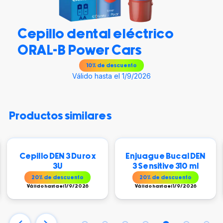
Cepillo dental eléctrico
ORAL-B Power Cars
10
% de descuento
Válido hasta el 1/9/2026
productos similares
Cepillo DEN 3 Duro x
Enjuague Bucal DEN
3U
3 Sensitive 310 ml
20
% de descuento
20
% de descuento
Válido hasta el 1/9/2026
Válido hasta el 1/9/2026