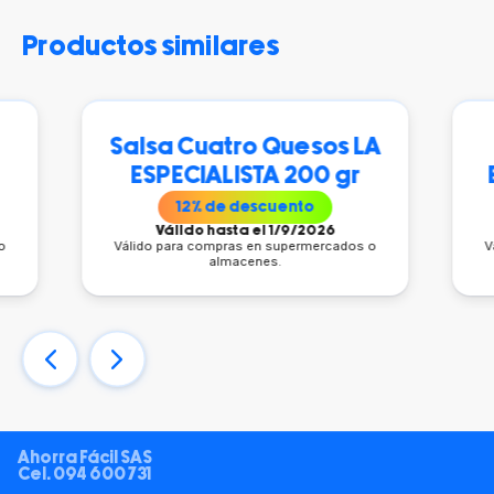
productos similares
Salsa Cuatro Quesos LA
S
ESPECIALISTA 200 gr
ESPEC
12
% de descuento
Válido hasta el 1/9/2026
Vál
Válido para compras en supermercados o
Válido pa
almacenes.
Ahorra Fácil SAS
Cel.
094 600 731