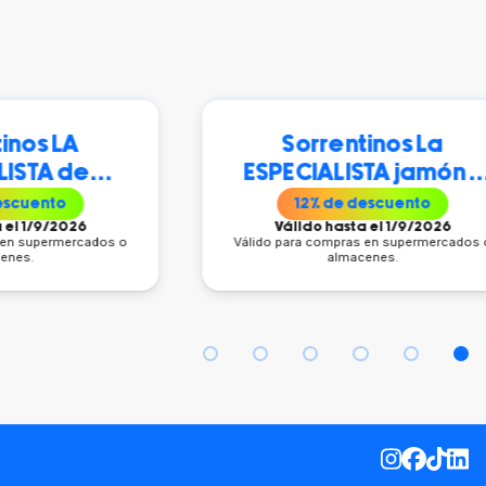
 LA
Sorrentinos La
 de
ESPECIALISTA jamón y
bo y
queso 500g
to
12
% de descuento
 gr
/2026
Válido hasta el 1/9/2026
rmercados o
Válido para compras en supermercados o
almacenes.