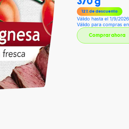
370 g
12
% de descuento
Válido hasta el 1/9/202
Válido para compras e
Comprar ahora