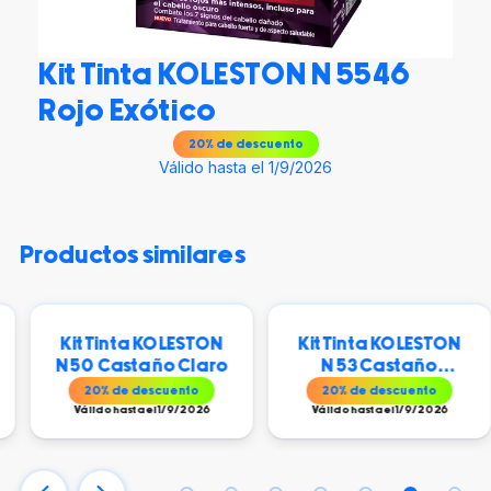
Kit Tinta KOLESTON N 5546
Rojo Exótico
20
% de descuento
Válido hasta el 1/9/2026
productos similares
Kit Tinta KOLESTON
Kit Tinta KOLESTON
N 50 Castaño Claro
N 53 Castaño
Dorado Atardecer
20
% de descuento
20
% de descuento
Válido hasta el 1/9/2026
Válido hasta el 1/9/2026