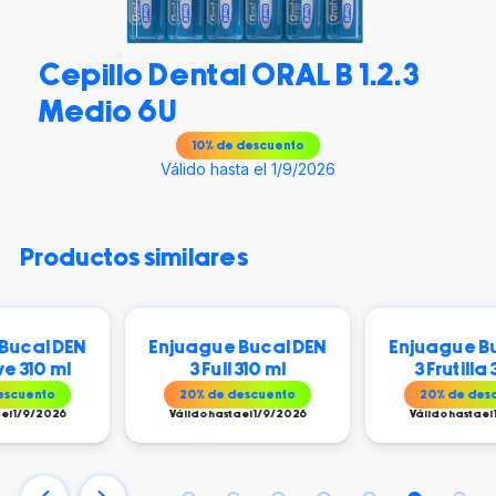
Cepillo Dental ORAL B 1.2.3
Medio 6U
10
% de descuento
Válido hasta el 1/9/2026
productos similares
DEN
Enjuague Bucal DEN
Enjuague Bucal D
ml
3 Full 310 ml
3 Frutilla 310 ml
20
% de descuento
20
% de descuento
26
Válido hasta el 1/9/2026
Válido hasta el 1/9/2026