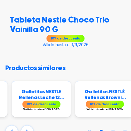
Tableta Nestle Choco Trio
Vainilla 90 G
10
% de descuento
Válido hasta el 1/9/2026
productos similares
Galletitas NESTLE
Galletitas NESTLÉ
Rellenas Leche 120
Rellenas Brownie
g
120 g
10
% de descuento
10
% de descuento
Válido hasta el 1/9/2026
Válido hasta el 1/9/2026