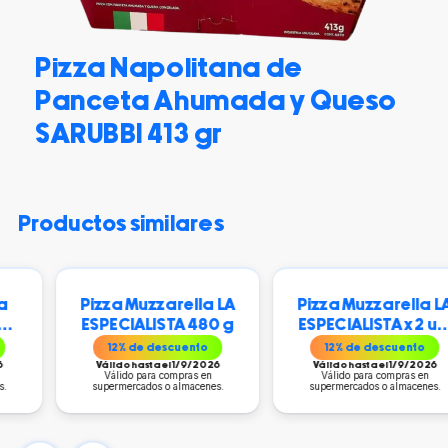
Pizza Napolitana de
Panceta Ahumada y Queso
SARUBBI 413 gr
productos similares
Pizza Muzzarella LA
Pizza Muzzarella LA
ESPECIALISTA 480 g
ESPECIALISTA x 2 un.
960 g
12
% de descuento
12
% de descuento
Válido hasta el 1/9/2026
Válido hasta el 1/9/2026
Válido para compras en
Válido para compras en
supermercados o almacenes.
supermercados o almacenes.