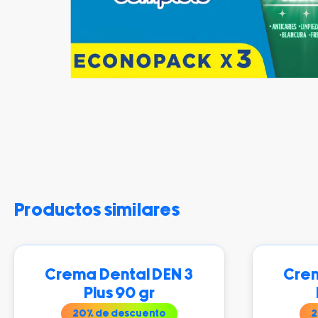
productos similares
Crema Dental DEN 3
Crem
Plus 90 gr
20
% de descuento
2