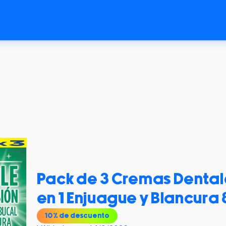
Pack de 3 Cremas Dental
en 1 Enjuague y Blancura
10
% de descuento