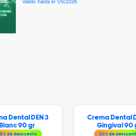
Válido hasta el 1/9/2026
a Dental DEN 3
Crema Dental 
Blanc 90 gr
Gingival 90 
0
% de descuento
20
% de descuen