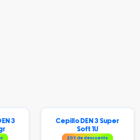
DEN 3
Cepillo DEN 3 Super
gr
Soft 1U
to
20
% de descuento