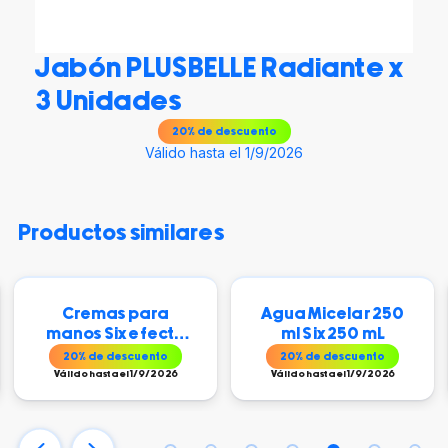
Jabón PLUSBELLE Radiante x
3 Unidades
20
% de descuento
Válido hasta el 1/9/2026
productos similares
para
Agua Micelar 250
Antitranspir
efecto
ml Six 250 mL
NIVEA en Aer
e seda
Woman To
uento
20
% de descuento
15
% de descue
roqui
Natural 150
1/9/2026
Válido hasta el 1/9/2026
Válido hasta el 1/9