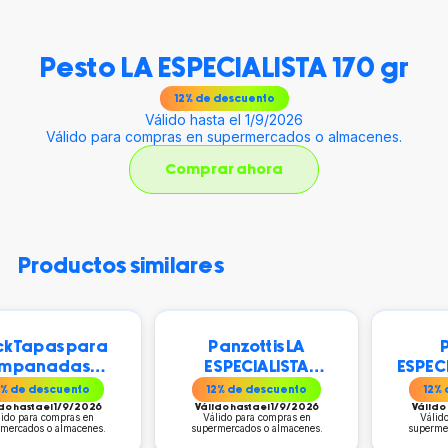
Pesto LA ESPECIALISTA 170 gr
12
% de descuento
Válido hasta el 1/9/2026
Válido para compras en supermercados o almacenes.
Comprar ahora
productos similares
para
Panzottis LA
Pesto LA
as
ESPECIALISTA
ESPECIALISTA 17
LA
Capresse cj. 380 g
nto
12
% de descuento
12
% de descuent
 20 +
9/2026
Válido hasta el 1/9/2026
Válido hasta el 1/9/2
as en
Válido para compras en
Válido para compras 
acenes.
supermercados o almacenes.
supermercados o almace