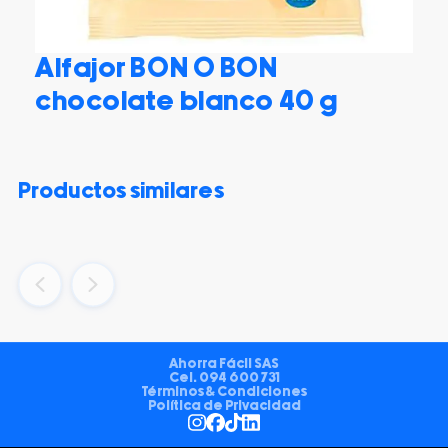
Alfajor BON O BON
chocolate blanco 40 g
productos similares
Ahorra Fácil SAS
Cel.
094 600 731
Términos & Condiciones
Política de Privacidad