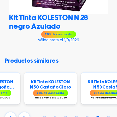
Kit Tinta KOLESTON N 28
negro Azulado
20
% de descuento
Válido hasta el 1/9/2026
productos similares
N
Kit Tinta KOLESTON
Kit Tinta KOLESTON
N 50 Castaño Claro
N 53 Castaño
Dorado Atardecer
20
% de descuento
20
% de descuento
Válido hasta el 1/9/2026
Válido hasta el 1/9/2026