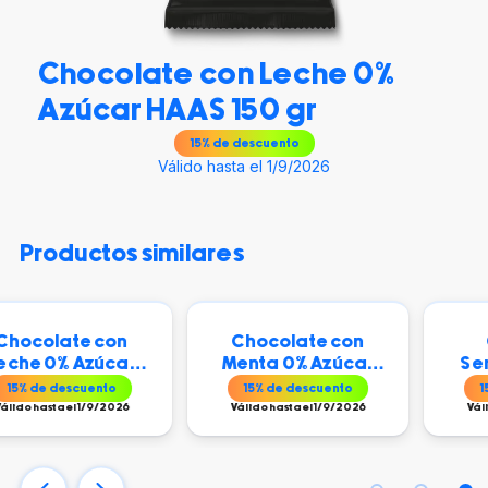
Chocolate con Leche 0%
Azúcar HAAS 150 gr
15
% de descuento
Válido hasta el 1/9/2026
productos similares
te con
Chocolate con
Chocola
 Azúcar
Menta 0% Azúcar
Semiamarg
0 gr
HAAS 150 gr
Azúcar HAAS 
cuento
15
% de descuento
15
% de descu
l 1/9/2026
Válido hasta el 1/9/2026
Válido hasta el 1