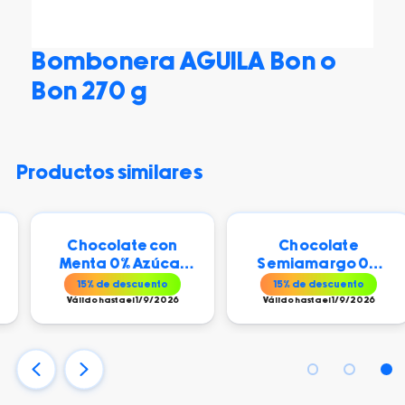
Bombonera AGUILA Bon o
Bon 270 g
productos similares
Chocolate con
Chocolate
Menta 0% Azúcar
Semiamargo 0%
HAAS 150 gr
Azúcar HAAS 150 gr
15
% de descuento
15
% de descuento
Válido hasta el 1/9/2026
Válido hasta el 1/9/2026