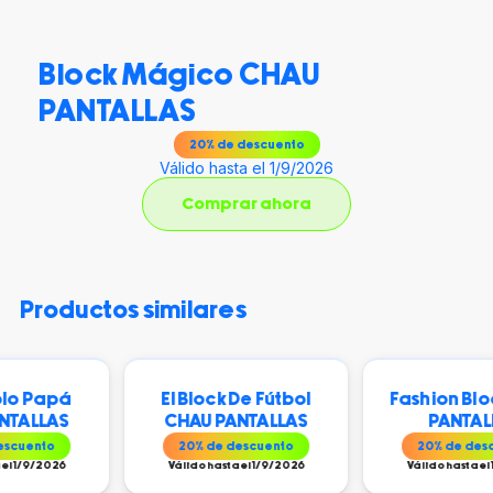
Block Mágico CHAU
PANTALLAS
20
% de descuento
Válido hasta el 1/9/2026
Comprar ahora
productos similares
apá
El Block De Fútbol
Fashion Block CH
AS
CHAU PANTALLAS
PANTALLAS
o
20
% de descuento
20
% de descuento
026
Válido hasta el 1/9/2026
Válido hasta el 1/9/202