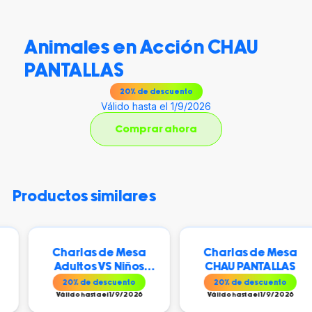
Animales en Acción CHAU
PANTALLAS
20
% de descuento
Válido hasta el 1/9/2026
Comprar ahora
productos similares
harlas de Mesa
Charlas de Mesa
Chu
dultos VS Niños
CHAU PANTALLAS
CHAU PANTALLAS
20
% de descuento
20
% de descuento
2
álido hasta el 1/9/2026
Válido hasta el 1/9/2026
Vál