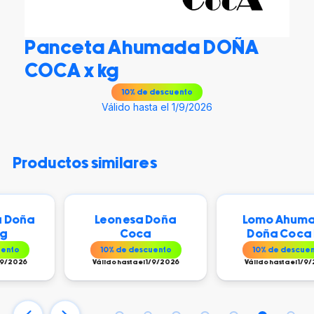
Panceta Ahumada DOÑA
COCA x kg
10
% de descuento
Válido hasta el 1/9/2026
productos similares
ña
Leonesa Doña
Lomo Ahumado
Coca
Doña Coca Kg
10
% de descuento
10
% de descuento
6
Válido hasta el 1/9/2026
Válido hasta el 1/9/2026