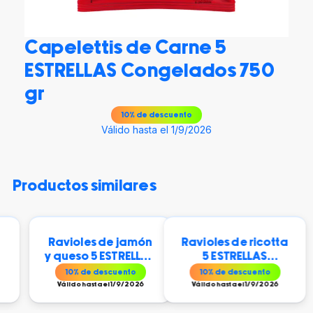
Capelettis de Carne 5
ESTRELLAS Congelados 750
gr
10
% de descuento
Válido hasta el 1/9/2026
productos similares
Ravioles de jamón
Ravioles de ricotta
y queso 5 ESTRELLAS
5 ESTRELLAS
Congelados 750 g
Congelados 750 g
10
% de descuento
10
% de descuento
Válido hasta el 1/9/2026
Válido hasta el 1/9/2026