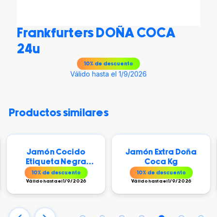
Frankfurters DOÑA COCA
24u
10
% de descuento
Válido hasta el 1/9/2026
productos similares
Jamón Cocido
Jamón Extra Doña
Etiqueta Negra
Coca Kg
DOÑA COCA x kg
10
% de descuento
10
% de descuento
Válido hasta el 1/9/2026
Válido hasta el 1/9/2026