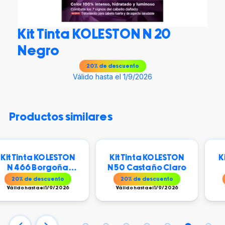
Kit Tinta KOLESTON N 20
Negro
20
% de descuento
Válido hasta el 1/9/2026
productos similares
KOLESTON
Kit Tinta KOLESTON
Kit Tinta KO
orgoña
N 50 Castaño Claro
N 53 Cast
so
Dorado Ata
scuento
20
% de descuento
20
% de descu
l 1/9/2026
Válido hasta el 1/9/2026
Válido hasta el 1