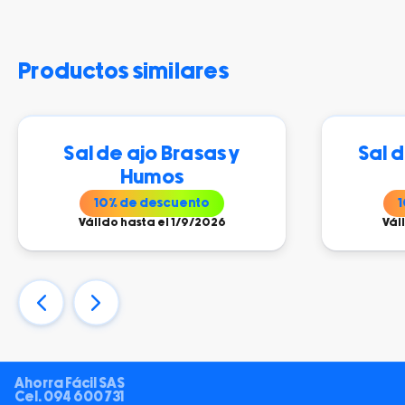
productos similares
Sal de ajo Brasas y
Sal d
Humos
10
% de descuento
1
Válido hasta el 1/9/2026
Vál
Ahorra Fácil SAS
Cel.
094 600 731