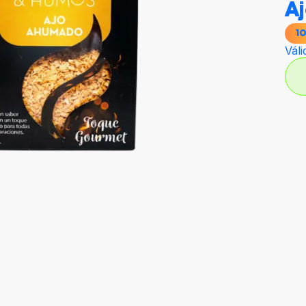
A
1
Váli