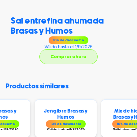
Sal entrefina ahumada
Brasas y Humos
10
% de descuento
Válido hasta el 1/9/2026
Comprar ahora
productos similares
 y
Jengibre Brasas y
Mix de hierbas
Humos
Brasas y Humo
o
10
% de descuento
10
% de descuento
026
Válido hasta el 1/9/2026
Válido hasta el 1/9/202