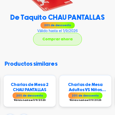
De Taquito CHAU PANTALLAS
20
% de descuento
Válido hasta el 1/9/2026
Comprar ahora
productos similares
Charlas de Mesa 2
Charlas de Mesa
CHAU PANTALLAS
Adultos VS Niños
CHAU PANTALLAS
20
% de descuento
20
% de descuento
Válido hasta el 1/9/2026
Válido hasta el 1/9/2026