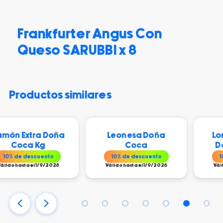
Frankfurter Angus Con
Queso SARUBBI x 8
productos similares
 Doña
Leonesa Doña
Lomo Ahuma
g
Coca
Doña Coca 
nto
10
% de descuento
10
% de descuent
9/2026
Válido hasta el 1/9/2026
Válido hasta el 1/9/2