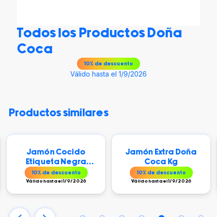
Todos los Productos Doña
Coca
10
% de descuento
Válido hasta el 1/9/2026
productos similares
Jamón Cocido
Jamón Extra Doña
Etiqueta Negra
Coca Kg
DOÑA COCA x kg
10
% de descuento
10
% de descuento
Válido hasta el 1/9/2026
Válido hasta el 1/9/2026